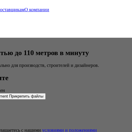
оставщикам
О компании
стью до 110 метров в минуту
льно для производств, строителей и дизайнеров.
ите
цен
Прикрепить файлы
глашаетесь с нашими
условиями и положениями