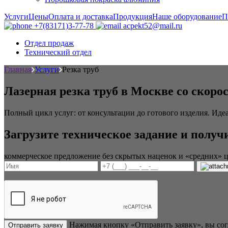
Услуги
Цены
Оплата и доставка
Продукция
Наше оборудование
П
+7(83171)3-77-78
acpekt52@mail.ru
Отдел продаж
Технический отдел
Главная
Услуги
Резка труб
Лазерная резка труб в Москве со скоро
Полный цикл услуг: от консультации до готового изделия. Идеа
Загрузите техническое задание и получ
коммерческое предложение без скрытых наценок и «средних» 
Нажимая кнопку «Отправить заявку», вы со
Отправить заявку