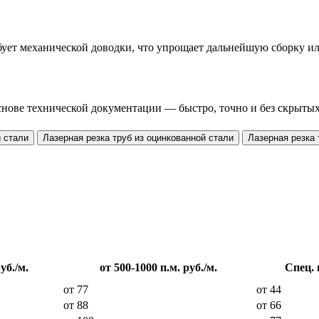
ебует механической доводки, что упрощает дальнейшую сборку и
нове технической документации — быстро, точно и без скрыты
 стали
Лазерная резка труб из оцинкованной стали
Лазерная резка
уб./м.
от 500-1000 п.м. руб./м.
Спец. 
от 77
от 44
от 88
от 66