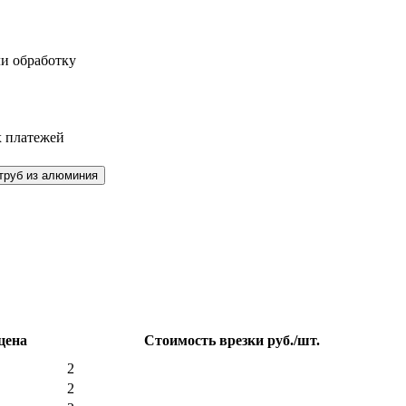
ли обработку
х платежей
 труб из алюминия
цена
Стоимость врезки руб./шт.
2
2